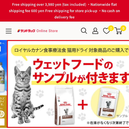
Skip
Free shipping over 3,980 yen (tax included) ・Nationwide flat
to
shipping fee 600 yen Free shipping for store pick-up ・No cash on
delivery fee
content
0
0
サ
ン
ド
ラ
ッ
グ
Online
Store