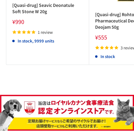
[Quasi-drug] Seavic Deonatule
Soft Stone W 20g
[Quasi-drug] Roht
Sale
¥990
Pharmaceutical De
price
Deojam 50g
1 review
Sale
¥555
In stock, 9999 units
price
3 revie
In stock