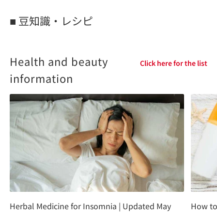
■ 豆知識・レシピ
Health and beauty
Click here for the list
information
Herbal Medicine for Insomnia | Updated May
How to