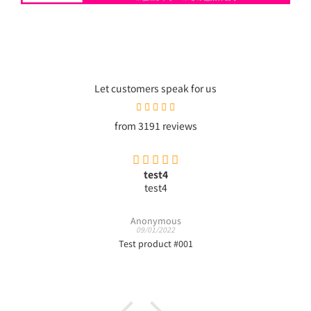
Let customers speak for us
from 3191 reviews
test4
test4
Anonymous
09/01/2022
Test product #001