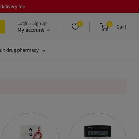
delivery fee
Login / Signup
0
0
Cart
My account
un drug pharmacy