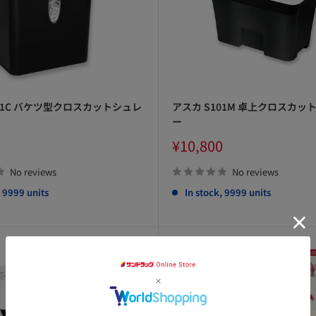
01C バケツ型クロスカットシュレ
アスカ S101M 卓上クロスカッ
ー
Sale
¥10,800
price
No reviews
No reviews
, 9999 units
In stock, 9999 units