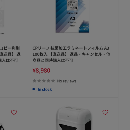
 コピー判別
CPリーフ 抗菌加工ラミネートフィルム A3
直送品】 返
100枚入 【直送品】 返品・キャンセル・他
購入は不可
商品と同時購入は不可
Sale
¥8,980
price
No reviews
In stock