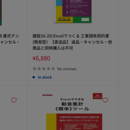
刷 書式テン
建設26-2D/Excelでつくる 工事請負契約書
キャンセル・
(簡易型）【直送品】 返品・キャンセル・他
商品と同時購入は不可
Sale
¥6,880
price
No reviews
In stock