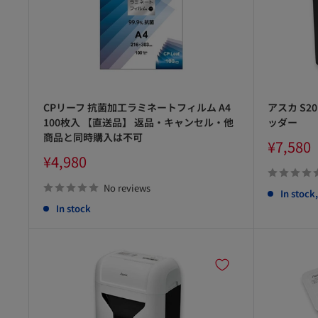
CPリーフ 抗菌加工ラミネートフィルム A4
アスカ S2
100枚入 【直送品】 返品・キャンセル・他
ッダー
商品と同時購入は不可
Sale
¥7,580
price
Sale
¥4,980
price
No reviews
In stock
In stock