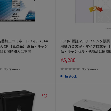
 抗菌加工ラミネートフィルム A4
FSC(R)認証マルチプリンタ帳票
枚入 CP 【直送品】 返品・キャン
用紙 浮き文字・マイクロ文字 【
品と同時購入は不可
品・キャンセル・他商品と同時
Sale
¥5,280
price
No reviews
No reviews
In stock