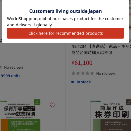
202M バケツ型マイクロカットシュ
非上場企業のための株主管理シ
NET234 【直送品】 返品・キ
商品と同時購入は不可
Sale
¥61,100
price
No reviews
No reviews
, 9999 units
In stock