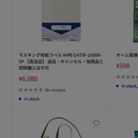
マスキング和紙ラベル A4判 OATW-1000R-
オーム電機 
5P 【直送品】 返品・キャンセル・他商品と
Sale
¥598
同時購入は不可
price
Sale
¥6,080
price
In stock
No reviews
In stock