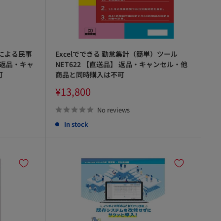
による民事
Excelでできる 勤怠集計（簡単）ツール
 返品・キャ
NET622 【直送品】 返品・キャンセル・他
可
商品と同時購入は不可
Sale
¥13,800
price
No reviews
In stock