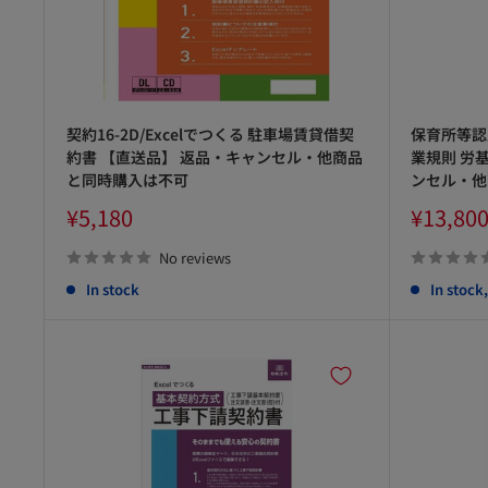
契約16-2D/Excelでつくる 駐車場賃貸借契
保育所等認
約書 【直送品】 返品・キャンセル・他商品
業規則 労基
と同時購入は不可
ンセル・他
Sale
Sale
¥5,180
¥13,80
price
price
No reviews
In stock
In stock