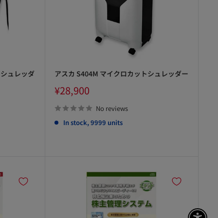
トシュレッダ
アスカ S404M マイクロカットシュレッダー
Sale
¥28,900
price
No reviews
In stock, 9999 units