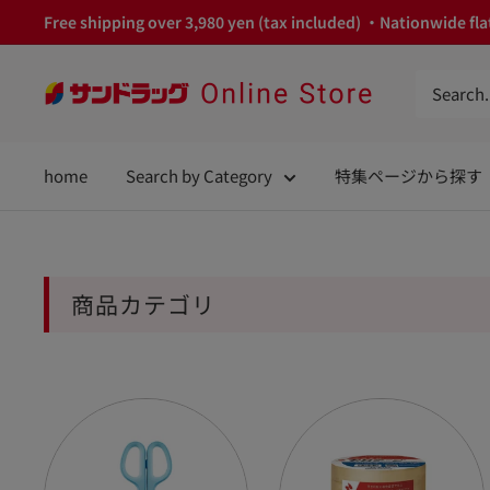
Skip
Free shipping over 3,980 yen (tax included) ・Nationwide flat
to
content
サ
ン
ド
home
Search by Category
特集ページから探す
ラ
ッ
グ
Online
商品カテゴリ
Store