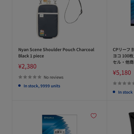
Nyan Scene Shoulder Pouch Charcoal
CPリーフ
Black 1 piece
ヨコ 100
セル・他商
Sale
¥2,380
price
Sale
¥5,180
price
No reviews
In stock, 9999 units
In stock