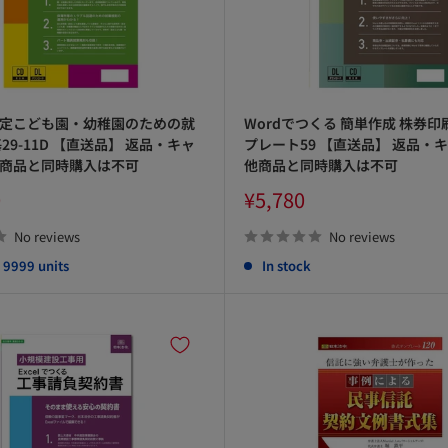
定こども園・幼稚園のための就
Wordでつくる 簡単作成 株券印
29-11D 【直送品】 返品・キャ
プレート59 【直送品】 返品・
商品と同時購入は不可
他商品と同時購入は不可
Sale
0
¥5,780
price
No reviews
No reviews
, 9999 units
In stock