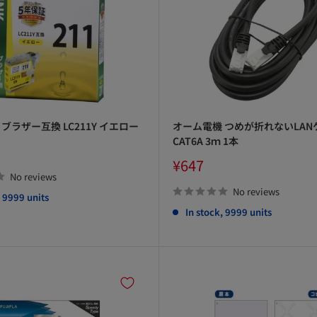
ブラザー互換 LC211Y イエロー
オーム電機 つめが折れないLAN
CAT6A 3ｍ 1本
Sale
¥647
price
No reviews
No reviews
, 9999 units
In stock, 9999 units