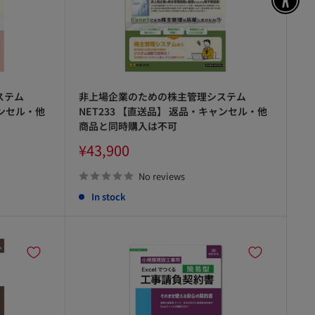
アク
ステム
非上場企業のための株主管理システム
ャンセル・他
NET233 【直送品】 返品・キャンセル・他
商品と同時購入は不可
Sale
¥43,900
price
No reviews
In stock