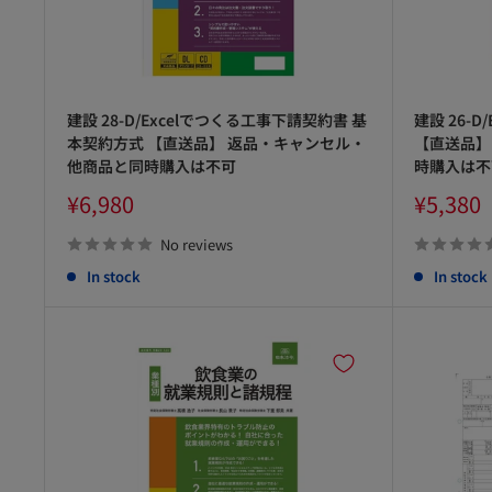
建設 28-D/Excelでつくる工事下請契約書 基
建設 26-
本契約方式 【直送品】 返品・キャンセル・
【直送品】
他商品と同時購入は不可
時購入は不
Sale
Sale
¥6,980
¥5,380
price
price
No reviews
In stock
In stock