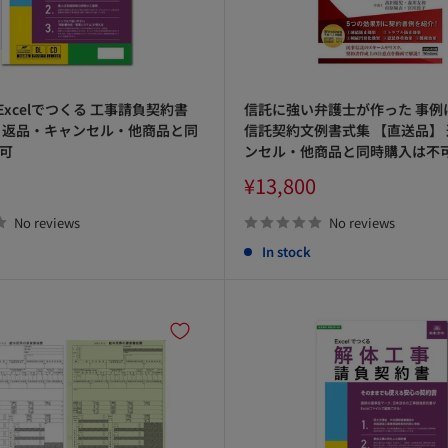
D/Excelでつくる 工事請負契約書
信託に強い弁護士が作った 事例
 返品・キャンセル・他商品と同
信託契約文例書式集 【直送品】
可
ンセル・他商品と同時購入は不
Sale
¥13,800
price
No reviews
No reviews
In stock