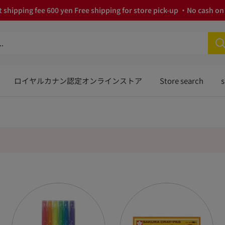
 shipping fee 600 yen Free shipping for store pick-up ・No cash on 
ロイヤルカナン認定オンラインストア
Store search
s