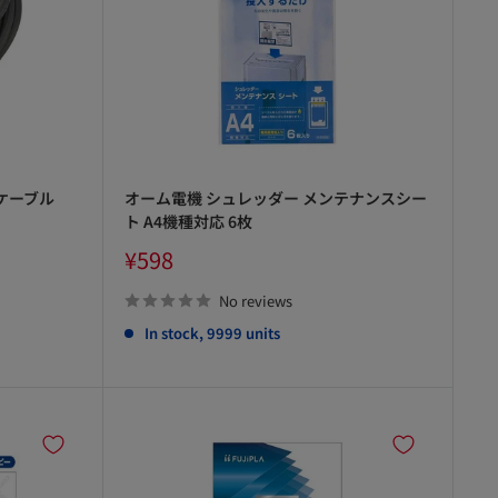
ケーブル
オーム電機 シュレッダー メンテナンスシー
ト A4機種対応 6枚
Sale
¥598
price
No reviews
In stock, 9999 units