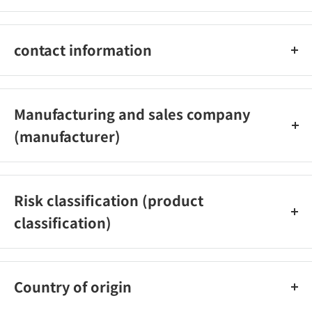
直射日光があたるところや高温になるところを避けて使用または
保管してください。 小児の手の届かないところで保管してくだ
contact information
さい。 使用後の本品内容物を含む薬剤カートリッジは、自治体
の指示に従って廃棄してください。 長時間使用しないときは、カ
アース製薬株式会社 お客様からお気づきを頂く窓口：0120-81-
ートリッジと電池を器具からはずし、カートリッジをラップやポ
6456 受付時間9：00～17：16（土、日、祝日を除く）
リ袋などで密封して電池とともに保管してください。 強い衝撃
Manufacturing and sales company
や振動は故障の原因となるので、器具を落としたり投げたりしな
(manufacturer)
いでください。 故障の原因となるので、器具に水などがかからな
いようにしてください。 濡れた場合は乾いた布などでよくふき
大日本除虫菊株式会社
取ってください。 電池は正しい方向に入れてください。 逆に入
れると故障の原因となります。 カートリッジを取り替える際は、
Risk classification (product
電池も一緒に取り替えてください。 本器具は小型モーターを使用
classification)
しているため、約2000時間程度が寿命の目安となります。
【防除用医薬部外品】
Country of origin