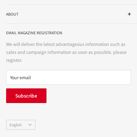
As a drug store, dispensing pharmacy, cosmetics store, and
ABOUT
variety store, we aim to realize a "healthy and prosperous
life" for the people, and contribute to the creation of "a
User Guide
bright and enjoyable life every day."
EMAIL MAGAZINE REGISTRATION
Notation based on the Act on Specified Commercial
Transactions
We will deliver the latest advantageous information such as
Precautions regarding medicines
sales and campaign information as soon as possible. please
terms of service
register.
Refund policy
privacy policy
Your email
FAQ
inquiry
Subscribe
中途採用
Company Profile
Language
English