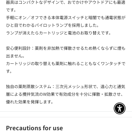
器具はコンパクトなデザインで、おでかけやアウトドアにも最適
です。
手軽にオン／オフできる本体電源スイッチと暗闇でも通電状態が
ひと目でわかるパイロットランプを採用しました。
ランプが消えたらカートリッジと電池のお取り替えです。
安心便利設計：薬剤を非加熱で揮散させるため熱くならずに煙も
出ません。
カートリッジの取り替えも薬剤に触れることもなくワンタッチで
す。
独自の薬剤蒸散システム：三次元メッシュ形状で、遠心力と通気
層による攪拌気流のW効果で有効成分を十分に揮散・拡散させ、
優れた効果を発揮します。
アクセ
Precautions for use