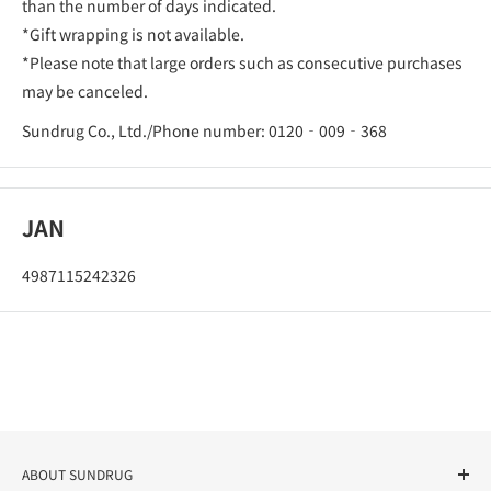
than the number of days indicated.
*Gift wrapping is not available.
*Please note that large orders such as consecutive purchases
may be canceled.
Sundrug Co., Ltd./Phone number: 0120‐009‐368
JAN
4987115242326
ABOUT SUNDRUG