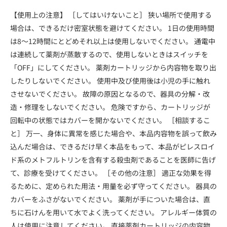
【使用上の注意】 ［してはいけないこと］ 狭い場所で使用する
場合は、できるだけ密室状態を避けてください。 1日の使用時間
は8～12時間にとどめそれ以上は使用しないでください。 通電中
は連続して薬剤が蒸散するので、使用しないときはスイッチを
「OFF」にしてください。 薬剤カートリッジから内容物を取り出
したりしないでください。 使用中及び使用後は小児の手に触れ
させないでください。 故障の原因となるので、器具の分解・改
造・修理をしないでください。 危険ですから、カートリッジが
回転中の状態ではカバーを開かないでください。 ［相談するこ
と］ 万一、身体に異常を感じた場合や、本品内容物を誤って飲み
込んだ場合は、できるだけ早く本品をもって、本品がピレスロイ
ド系のメトフルトリンを含有する殺虫剤であることを医師に告げ
て、診療を受けてください。 ［その他の注意］ 適正な効果を得
るために、定められた用法・用量を必ず守ってください。 器具の
カバーをふさがないでください。 薬剤が手についた場合は、直
ちに石けんを用いて水でよく洗ってください。 アレルギー体質の
人は使用に注意してください。 直接薬剤カートリッジの内容物