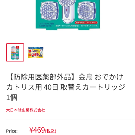
【防除用医薬部外品】金鳥 おでかけ
カトリス用 40日 取替えカートリッジ
1個
大日本除虫菊株式会社
Sale
¥469
Price:
(税込)