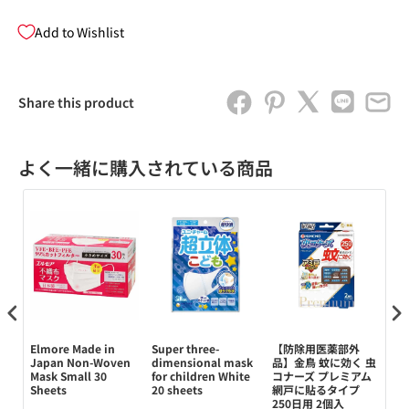
Add to Wishlist
Share this product
よく一緒に購入されている商品
Elmore Made in
Super three-
【防除用医薬部外
金
だ
Japan Non-Woven
dimensional mask
品】金鳥 蚊に効く 虫
ダ
L
Mask Small 30
for children White
コナーズ プレミアム
30
Sheets
20 sheets
網戸に貼るタイプ
250日用 2個入