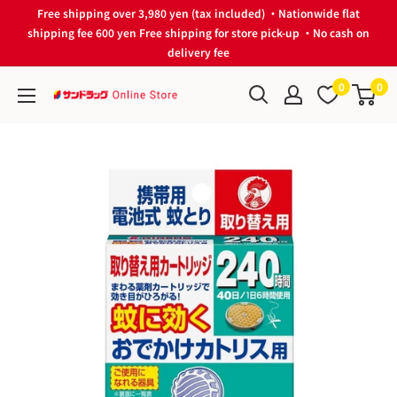
Skip
Free shipping over 3,980 yen (tax included) ・Nationwide flat
to
shipping fee 600 yen Free shipping for store pick-up ・No cash on
delivery fee
content
0
0
サ
ン
ド
ラ
ッ
グ
Online
Store