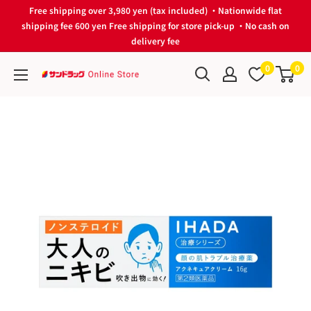
Skip
Free shipping over 3,980 yen (tax included) ・Nationwide flat
to
shipping fee 600 yen Free shipping for store pick-up ・No cash on
delivery fee
content
0
0
サ
ン
ド
ラ
ッ
グ
Online
Store