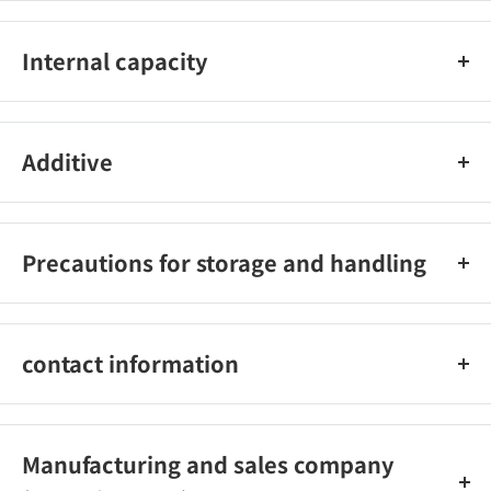
（1g中） イブプロフェンピコノール30mg、イソプロピルメチ
ルフェノール3mg
Internal capacity
16g
Additive
ラウリン酸マクロゴール、チオ硫酸Ｎａ水和物、エデト酸Ｎａ水
和物、パラベン、カルボキシビニルポリマー、ジイソプロパノー
Precautions for storage and handling
ルアミン、オクチルドデカノール、香料
※こちらの商品は、使用期限が【8ヶ月】以上ある商品を販売さ
せていただいております※ 直射日光の当たらない涼しい所に密
contact information
栓して保管してください。
株式会社資生堂 お客さま窓口電話番号 0120-81-4710 受付時
間：月～金9：00～17：00まで（土、日、祝を除く）
Manufacturing and sales company