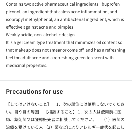
Contains two active pharmaceutical ingredients: ibuprofen
piconol, an ingredient that calms acne inflammation, and
isopropyl methylphenol, an antibacterial ingredient, which is
effective against acne and pimples.
Weakly acidic, non-alcoholic design.
It is a gel cream type treatment that minimizes oil content so
that makeup does not smear or come off, and has a refreshing
feel for adult acne and a refreshing green tea scent with
medicinal properties.
Precautions for use
【してはいけないこと】 1．次の部位には使用しないでくださ
い。目や目の周囲 【相談すること】 1．次の人は使用前に医
師、薬剤師又は登録販売者に相談してください。 （1）医師の
治療を受けている人 （2）薬などによりアレルギー症状を起こし