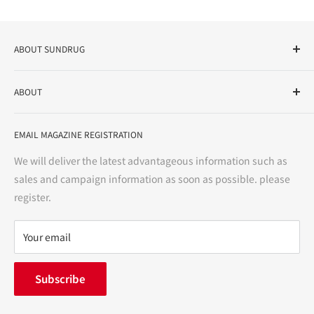
ABOUT SUNDRUG
As a drug store, dispensing pharmacy, cosmetics store, and
ABOUT
variety store, we aim to realize a "healthy and prosperous
life" for the people, and contribute to the creation of "a
User Guide
bright and enjoyable life every day."
EMAIL MAGAZINE REGISTRATION
Notation based on the Act on Specified Commercial
Transactions
We will deliver the latest advantageous information such as
Precautions regarding medicines
sales and campaign information as soon as possible. please
terms of service
register.
Refund policy
privacy policy
Your email
FAQ
inquiry
Subscribe
中途採用
Company Profile