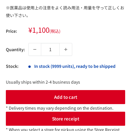
※医薬品は使用上の注意をよく読み用法・用量を守って正しくお
使い下さい。
Sale
¥1,100
Price:
(税込)
price
Quantity:
Stock:
In stock (9999 units), ready to be shipped
Usually ships within 2-4 business days
Add to cart
* Delivery times may vary depending on the destination.
Store receipt
* When you select a store for pickup using the Store Receipt