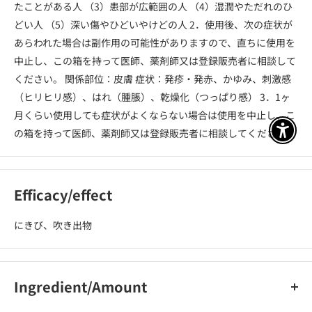
たことがある人 （3）患部が広範囲の人 （4）湿潤やただれのひ
どい人 （5）深い傷やひどいやけどの人 2．使用後、次の症状が
あらわれた場合は副作用の可能性がありますので、直ちに使用を
中止し、この箱を持って医師、薬剤師又は登録販売者に相談して
ください。 関係部位：皮膚 症状：発疹・発赤、かゆみ、刺激感
（ヒリヒリ感）、はれ（腫脹）、乾燥化（つっぱり感） 3．1ヶ
月くらい使用しても症状がよくならない場合は使用を中止し、こ
の箱を持って医師、薬剤師又は登録販売者に相談してください。
アクセ
Efficacy/effect
にきび、吹き出物
Ingredient/Amount