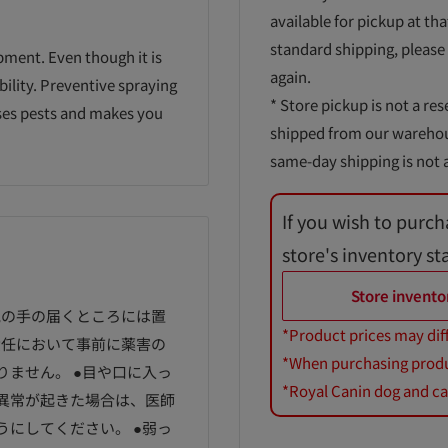
available for pickup at tha
standard shipping, please
pment. Even though it is
again.
bility. Preventive spraying
* Store pickup is not a res
sses pests and makes you
shipped from our warehouse
same-day shipping is not a
If you wish to purch
store's inventory st
Store invento
児の手の届くところには置
*Product prices may dif
責任において事前に薬害の
*When purchasing product
りません。 ●目や口に入っ
*Royal Canin dog and cat
に異常が起きた場合は、医師
うにしてください。 ●弱っ