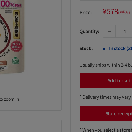
Sale
¥578
Price:
(税込)
price
Quantity:
Stock:
In stock (3
Usually ships within 2-4 b
Add to cart
* Delivery times may vary
to zoom in
Store receip
* When you select a store 