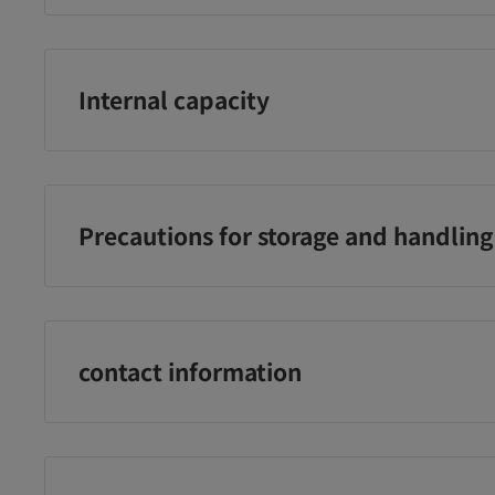
【有効成分】酢酸（酸度：0.25％）【原材料名】酢酸
¥998
¥650
¥2
調味料（アミノ酸）、乳化剤
に追加
カートに追加
カートに追加
Internal capacity
850mL
Precautions for storage and handling
火気や直射日光をさけ、食品と区別して、子供の手の届
に立てて保管してください。
contact information
アース製薬株式会社 お客様からお気づきを頂く窓口：0120-
00～17：00(土、日、祝日を除く)