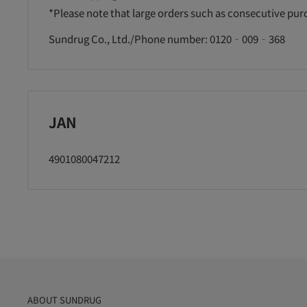
*Please note that large orders such as consecutive pu
Sundrug Co., Ltd./Phone number: 0120‐009‐368
JAN
4901080047212
ABOUT SUNDRUG