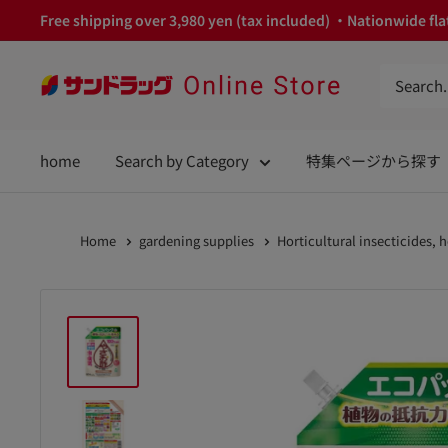
Skip
Free shipping over 3,980 yen (tax included) ・Nationwide flat
to
content
サ
ン
ド
home
Search by Category
特集ページから探す
ラ
ッ
グ
Home
gardening supplies
Horticultural insecticides, h
Online
Store