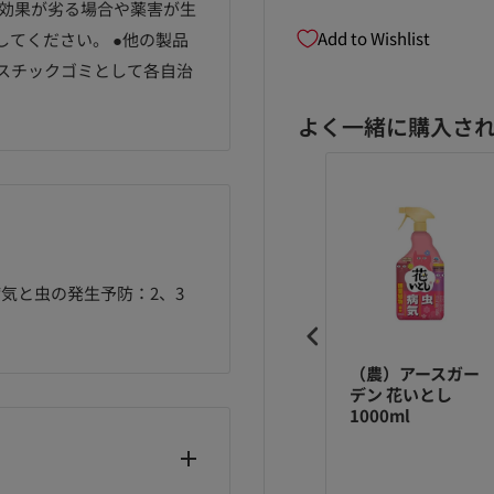
効果が劣る場合や薬害が生
Add to Wishlist
してください。 ●他の製品
ラスチックゴミとして各自治
よく一緒に購入さ
気と虫の発生予防：2、3
農）住友化学園
（農）住友化学園
（農）アースガー
 草退治メガロン
芸 ベニカ水溶剤
デン 花いとし
シャワー 4L
0.5gX10
1000ml