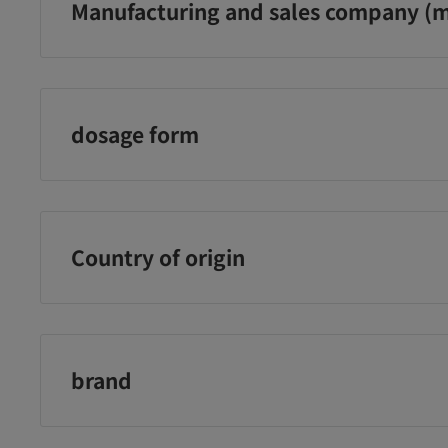
Manufacturing and sales company (m
アース製薬株式会社
dosage form
液体
Country of origin
日本
brand
earth garden