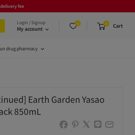
delivery fee
Login / Signup
0
0
Cart
My account
un drug pharmacy
tinued] Earth Garden Yasao
Pack 850mL