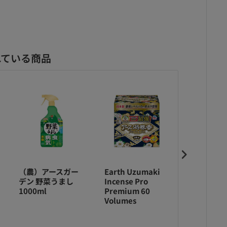
れている商品
（農）アースガー
Earth Uzumaki
アース製薬
デン 野菜うまし
Incense Pro
OFFROM
1000ml
Premium 60
ンジング 
Volumes
アップルの
包 80g