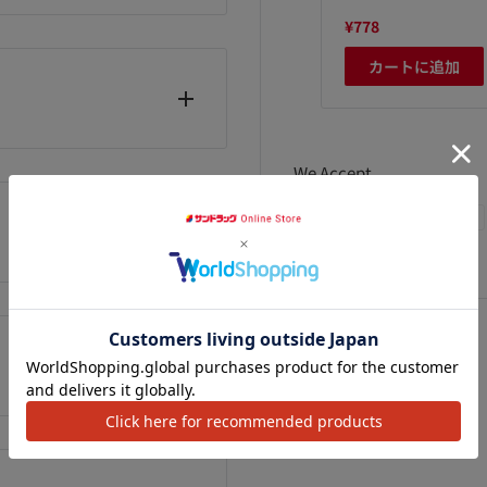
、甘味料（キシリトール）、
,480
¥738
¥778
カートに追加
カートに追加
カートに追加
We Accept
かないなるべく低温な場所
81-6456／受付時間9：