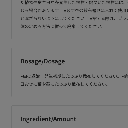
た植物や病害虫が多発生した植物・傷ついた植物には、
じる場合があります。 ●必ず空の散布器具に入れて使用
と混ざらないようにしてください。 ●捨てる際は、プ
体の定める方法に従って廃棄してください。
Dosage/Dosage
●虫の退治：発生初期にたっぷり散布してください。●病
日おきに葉や茎にたっぷり散布してください。
化学園
（農）住友化学園
（農）住友化学園
（
Vフレッ
芸 ベニカVフレッ
芸 ナメトックスハ
芸
ー
シュスプレー
ウス 6個入
グ
1000ml
Ingredient/Amount