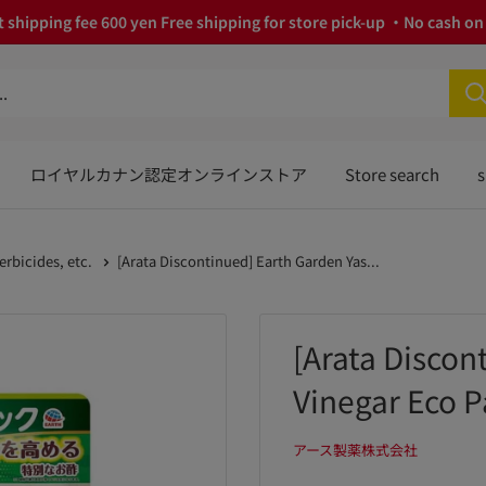
 shipping fee 600 yen Free shipping for store pick-up ・No cash on 
ロイヤルカナン認定オンラインストア
Store search
s
erbicides, etc.
[Arata Discontinued] Earth Garden Yas...
[Arata Discon
Vinegar Eco 
アース製薬株式会社