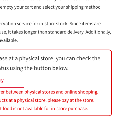
 empty your cart and select your shipping method
ervation service for in-store stock. Since items are
, it takes longer than standard delivery. Additionally,
vailable.
ase at a physical store, you can check the
atus using the button below.
ry
fer between physical stores and online shopping.
s at a physical store, please pay at the store.
 food is not available for in-store purchase.