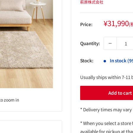
萩原株式会社
Sale
¥31,990
Price:
(
price
Quantity:
Stock:
In stock (9
Usually ships within 7-11 
Add to cart
to zoom in
* Delivery times may vary
* When you select a store 
available for pickup at tha