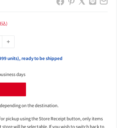
税込)
999 units), ready to be shipped
business days
 depending on the destination.
for pickup using the Store Receipt button, only items
t store will be selectable. If you wish to switch back to