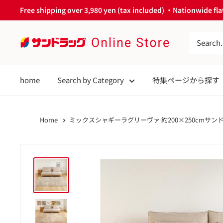
Skip
Free shipping over 3,980 yen (tax included) ・Nationwide flat
to
content
サ
ン
ド
home
Search by Category
特集ページから探す
ラ
ッ
グ
Home
ミックスシャギーラグリーヴァ 約200×250cmサンド
Online
Store