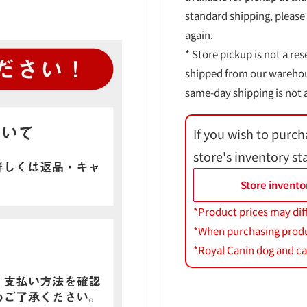
standard shipping, please
again.
* Store pickup is not a res
shipped from our warehouse
same-day shipping is not a
If you wish to purch
store's inventory st
Store invento
*Product prices may dif
*When purchasing product
*Royal Canin dog and cat