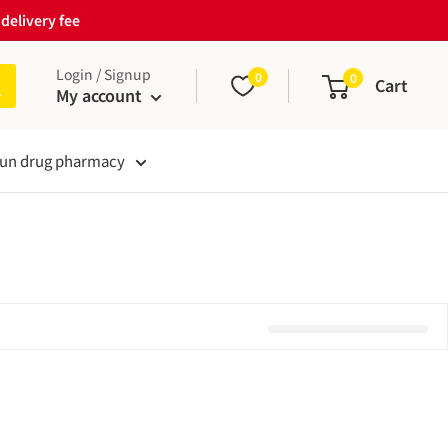
delivery fee
Login / Signup
0
0
Cart
My account
un drug pharmacy