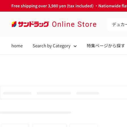
Skip
Free shipping over 3,980 yen (tax included) ・Nationwide flat
to
content
サ
ン
ド
home
Search by Category
特集ページから探す
ラ
ッ
グ
Online
Store