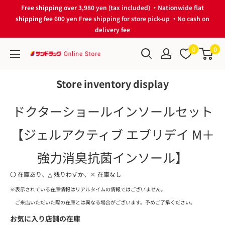
Skip
Free shipping over 3,980 yen (tax included) ・Nationwide flat
to
shipping fee 600 yen Free shipping for store pick-up ・No cash on
delivery fee
content
0
0
サ
ン
Store inventory display
ド
ラ
ドクターショールインソールセット
ッ
グ
【ジェルアクティブ エブリデイ M＋
Online
Store
強力消臭抗菌インソール】
〇 在庫あり、△ 残りわずか、× 在庫なし
※表示されている在庫情報はリアルタイムの情報ではございません。
ご来店いただいた際の在庫とは異なる場合がございます。予めご了承ください。
お気に入り店舗の在庫