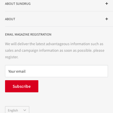
ABOUT SUNDRUG
As a drug store, dispensing pharmacy, cosmetics store, and
ABOUT
variety store, we aim to realize a "healthy and prosperous
life" for the people, and contribute to the creation of "a
User Guide
bright and enjoyable life every day."
EMAIL MAGAZINE REGISTRATION
Notation based on the Act on Specified Commercial
Transactions
We will deliver the latest advantageous information such as
Precautions regarding medicines
sales and campaign information as soon as possible. please
terms of service
register.
Refund policy
privacy policy
Your email
FAQ
inquiry
Subscribe
中途採用
Company Profile
Language
English