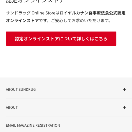
サンドラッグ Online Storeは
ロイヤルカナン食事療法食公式認定
オンラインストア
です。ご安心してお求めいただけます。
認定オンラインストアについて詳しくはこちら
ABOUT SUNDRUG
As a drug store, dispensing pharmacy, cosmetics store, and
ABOUT
variety store, we aim to realize a "healthy and prosperous
life" for the people, and contribute to the creation of "a
User Guide
bright and enjoyable life every day."
EMAIL MAGAZINE REGISTRATION
Notation based on the Act on Specified Commercial
Transactions