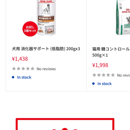
犬用 消化器サポート (低脂肪) 200gx3
猫用 糖コントロール
500g×1
Sale
¥1,438
price
Sale
¥1,998
price
No reviews
No rev
In stock
In stock