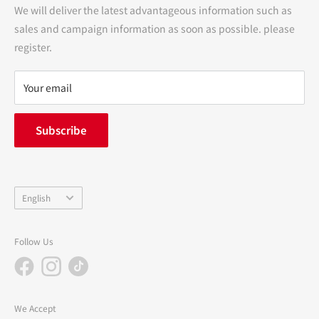
We will deliver the latest advantageous information such as
Precautions regarding medicines
sales and campaign information as soon as possible. please
terms of service
register.
Refund policy
privacy policy
Your email
FAQ
inquiry
Subscribe
中途採用
Company Profile
Language
English
Follow Us
We Accept