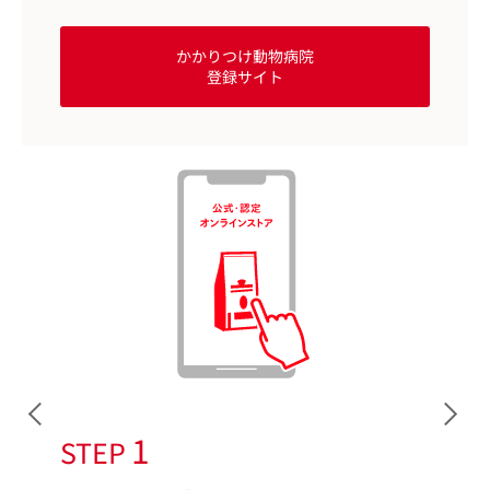
かかりつけ動物病院
登録サイト
1
STEP
S