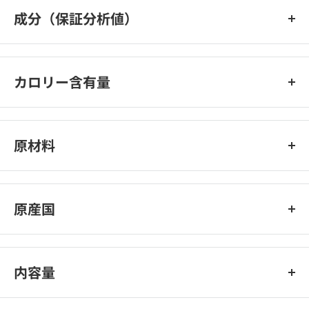
成分（保証分析値）
たんぱく質: 26.0 %以上、 脂質: 9.0 %以上、 粗繊維: 8.2 %以
下、 灰分: 6.6 %以下、 水分: 10.5 %以下
カロリー含有量
330 kcal/100g
原材料
肉類（鶏、七面鳥）、コーン、大麦、小麦粉、植物性繊維、超高
消化性小麦タンパク（消化率90%以上）、超高消化性豚タンパク
原産国
（消化率90%以上）、加水分解タンパク（鶏、七面鳥、魚）、動
物性油脂、ビートパルプ、魚油（オメガ3系不飽和脂肪酸
フランス
〔EPA+DHA〕源）、大豆油（オメガ6系不飽和脂肪酸源）、サイ
リウム、フラクトオリゴ糖、グルコサミン、マリーゴールド（ル
内容量
テイン源）、加水分解軟骨（コンドロイチン硫酸源）、アミノ酸
類（DL-メチオニン、タウリン、L-チロシン、L-リジン、L-カルニ
8kg