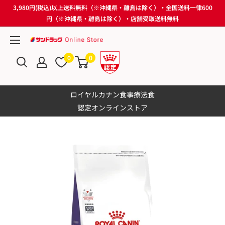
Skip
3,980円(税込)以上送料無料（※沖縄県・離島は除く）・全国送料一律600
to
円（※沖縄県・離島は除く）・店舗受取送料無料
content
サ
ン
0
0
ド
ラ
ロイヤルカナン食事療法食
ッ
認定オンラインストア
グ
Online
Store