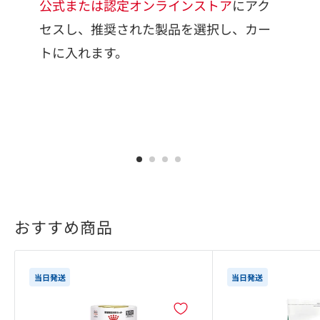
注
公式または認定オンラインストア
にアク
お
セスし、推奨された製品を選択し、カー
登
トに入れます。
＊
作
＊
が
1
2
3
4
おすすめ商品
当日発送
当日発送