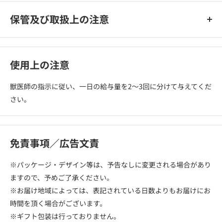
チン）、ゼオライト、ミネラル類（Cl、Na、K、Ca、Zn、Mn、
保管及び取扱上の注意
Fe、Cu、Se、I）、ビタミン類（コリン、E、C、ビオチン、
B12、パントテン酸カルシウム、A、B6、B2、ナイアシン、葉
湿気の少ない風通しの良い場所に保管してください。
酸、B1、D3）、保存料（ソルビン酸カリウム）、酸化防止剤
（ミックストコフェロール、ローズマリーエキス）
使用上の注意
獣医師の指示に従い、一日の給与量を2～3回に分けて与えてくだ
さい。
免責事項／広告文責
※パッケージ・デザイン等は、予告なしに変更される場合があり
ますので、予めご了承ください。
※お届け地域によっては、表記されている日数よりもお届けにお
時間を頂く場合がございます。
※ギフト包装は行っておりません。