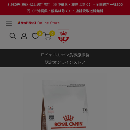
Skip
3,980円(税込)以上送料無料（※沖縄県・離島は除く）・全国送料一律600
to
円（※沖縄県・離島は除く）・店舗受取送料無料
content
サ
ン
0
0
ド
ラ
ロイヤルカナン食事療法食
ッ
認定オンラインストア
グ
Online
Store