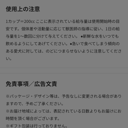
で、品質に問題はありません。 ※輸送、保管時の気温の変動によ
使用上の注意
り、油脂成分が粒の表面に溶け出してくることもありますが品質
に問題はありません。
1カップ＝200cc ここに表示されている給与量は使用開始時の目
安です。個体差や活動量に応じて獣医師の指導に従い、1日の給
与量を1～数回に分けて与えてください。 ●新鮮な水をいつでも
飲めるようにしてあげてください。●急いで食べてしまう傾向の
ある愛犬に対しては、のどにつまらせないように注意してくださ
い。
免責事項／広告文責
※パッケージ・デザイン等は、予告なしに変更される場合があり
ますので、予めご了承ください。
※お届け地域によっては、表記されている日数よりもお届けにお
時間を頂く場合がございます。
※ギフト包装は行っておりません。