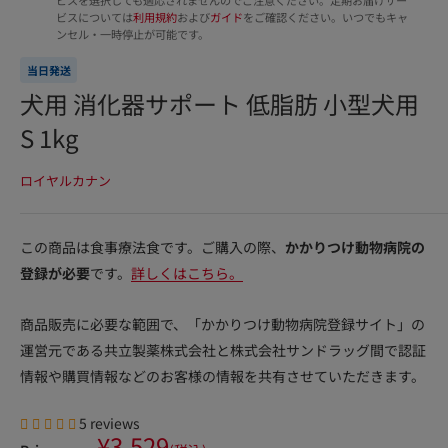
ビスについては
利用規約
および
ガイド
をご確認ください。いつでもキャ
ンセル・一時停止が可能です。
当日発送
犬用 消化器サポート 低脂肪 小型犬用
S 1kg
ロイヤルカナン
この商品は食事療法食です。ご購入の際、
かかりつけ動物病院の
登録が必要
です。
詳しくはこちら。
商品販売に必要な範囲で、「かかりつけ動物病院登録サイト」の
運営元である共立製薬株式会社と株式会社サンドラッグ間で認証
情報や購買情報などのお客様の情報を共有させていただきます。
5 reviews
Sale
¥3,529