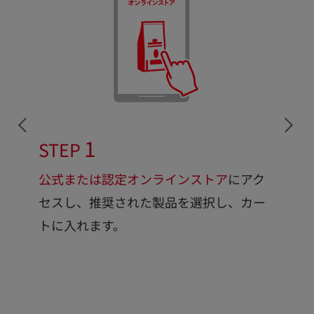
1
STEP
S
注
公式または認定オンラインストア
にアク
お
セスし、推奨された製品を選択し、カー
登
トに入れます。
＊
作
＊
が