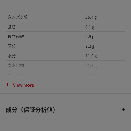
タンパク質
25.4 g
脂肪
8.1 g
食物繊維
9.8 g
灰分
7.3 g
水分
11.0 g
炭水化物
61.7 g
カルシウム
1.3 g
カリウム
0.69 g
View more
リン
0.92 g
マグネシウム
0.10 g
成分（保証分析値）
鉄
19.2 mg
たんぱく質: 20.0 %以上、 脂質: 5.0 %以上、 粗繊維: 2.8 %以
下、 灰分: 6.9 %以下、 水分: 10.5 %以下