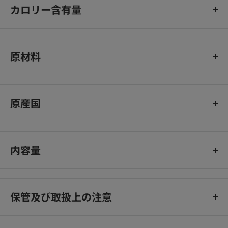
銅
1.97 mg
カロリー含有量
亜鉛
19.7 mg
346 kcal/100g
ナトリウム
0.69 g
EPA+DHA
162 mg
原材料
タウリン
0.14 g
米、肉類（鶏、七面鳥）、コーン、大麦、加水分解タンパク
アルギニン
1.60 g
（鶏、七面鳥）、ビートパルプ、動物性油脂、サイリウム、酵母
原産国
ビタミンE
59.0 mg
および酵母エキス、魚油（オメガ3系不飽和脂肪酸〔EPA+DHA〕
源）、フラクトオリゴ糖、加水分解酵母（マンナンオリゴ糖
ビタミンC
30.1 mg
フランス
源）、マリーゴールド（ルテイン源）、アミノ酸類（DL-メチオ
ビタミンB群
11.16 mg
ニン、L-リジン、タウリン）、乳化剤（グリセリン脂肪酸エステ
内容量
（単位/400kcal）
ル）、ゼオライト、ミネラル類（Cl、Na、K、Zn、Mn、Fe、
Cu、I、Se）、ビタミン類（A、D3、コリン、E、C、パントテン
1kg
酸カルシウム、ナイアシン、B6、B1、B2、ビオチン、葉酸、
保管及び取扱上の注意
B12）、保存料（ソルビン酸カリウム）、酸化防止剤（ミックス
トコフェロール、ローズマリーエキス）※粒の色、形、大きさ等
湿気の少ない風通しの良い場所に保管してください。
のばらつきは天然由来の原材料を使用しているために起こるもの