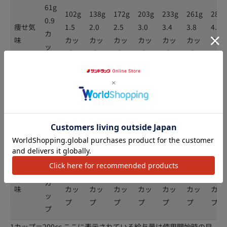
61g
102g
138g
172g
203g
233g
261g
289g
0.9
痩せ気
1.5
2.0
2.5
3.0
3.4
3.8
4.3
カ
味
カッ
カッ
カッ
カッ
カッ
カッ
カッ
ッ
プ
プ
プ
プ
プ
プ
プ
プ
53g
90g
122g
151g
179g
205g
230g
254g
0.8
1.3
1.8
2.2
2.6
3.0
3.4
3.7
標準
カ
アクセ
カッ
カッ
カッ
カッ
カッ
カッ
カッ
ッ
プ
プ
プ
プ
プ
プ
プ
プ
46g
78g
105g
131g
154g
177g
199g
220g
0.7
太り気
1.1
1.5
1.9
2.3
2.6
2.9
3.2
カ
味
カッ
カッ
カッ
カッ
カッ
カッ
カッ
ッ
プ
プ
プ
プ
プ
プ
プ
プ
1カップ＝200cc ここに表示されている給与量は使用開始時の目